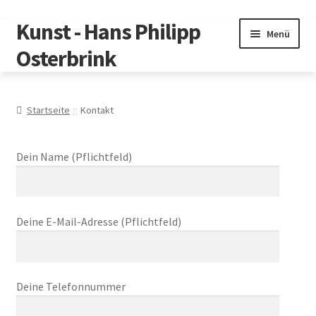
Kunst - Hans Philipp
Zur
Zum
Menü
Navigation
Inhalt
Osterbrink
springen
springen
Hans Ph. Osterbrink
Startseite
Kontakt
Galerie
Dein Name (Pflichtfeld)
Unterm
Zur Person
auskla
Kontakt
Deine E-Mail-Adresse (Pflichtfeld)
Unterm
Warenkorb
auskla
Deine Telefonnummer