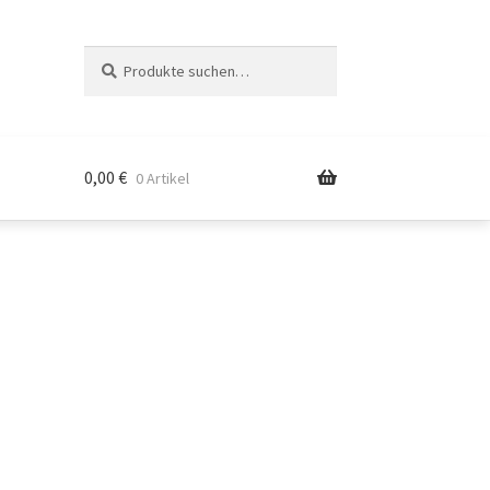
Suche
Suche
nach:
0,00
€
0 Artikel