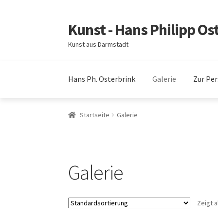
Kunst - Hans Philipp Os
Zur
Zum
Navigation
Inhalt
Kunst aus Darmstadt
springen
springen
Hans Ph. Osterbrink
Galerie
Zur Pe
Startseite
Galerie
Galerie
Zeigt a