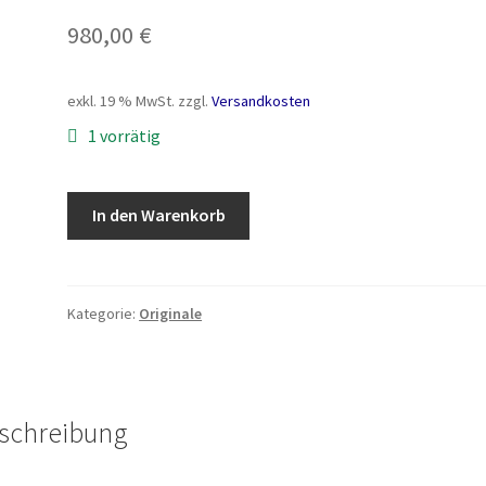
980,00
€
exkl. 19 % MwSt.
zzgl.
Versandkosten
1 vorrätig
Suche
In den Warenkorb
nach
Wahrheit
2016/17
Menge
Kategorie:
Originale
schreibung