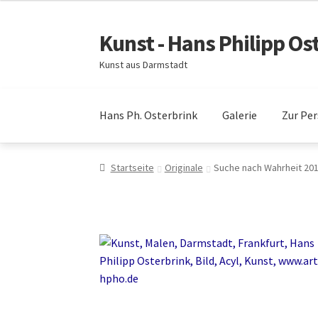
Kunst - Hans Philipp Os
Zur
Zum
Navigation
Inhalt
Kunst aus Darmstadt
springen
springen
Hans Ph. Osterbrink
Galerie
Zur Pe
Startseite
Originale
Suche nach Wahrheit 20